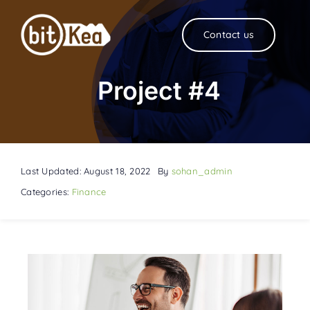
Skip
to
Contact us
content
Project #4
Last Updated: August 18, 2022
By
sohan_admin
Categories:
Finance